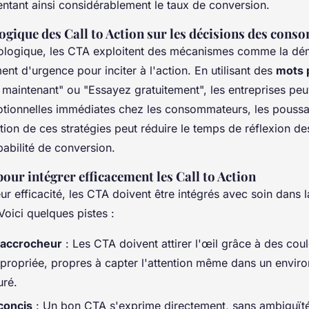
mentant ainsi considérablement le taux de conversion.
gique des Call to Action sur les décisions des con
hologique, les CTA exploitent des mécanismes comme la dé
ment d'urgence pour inciter à l'action. En utilisant des
mots 
maintenant" ou "Essayez gratuitement", les entreprises pe
tionnelles immédiates chez les consommateurs, les poussan
tion de ces stratégies peut réduire le temps de réflexion des
abilité de conversion.
pour intégrer efficacement les Call to Action
r efficacité, les CTA doivent être intégrés avec soin dans l
Voici quelques pistes :
 accrocheur
: Les CTA doivent attirer l'œil grâce à des cou
appropriée, propres à capter l'attention même dans un envi
uré.
 concis
: Un bon CTA s'exprime directement, sans ambiguïté,