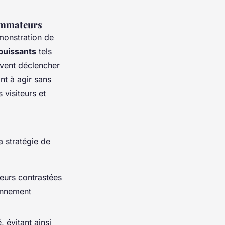
sommateurs
monstration de
puissants
tels
uvent déclencher
t à agir sans
 visiteurs et
a stratégie de
leurs contrastées
ronnement
 évitant ainsi