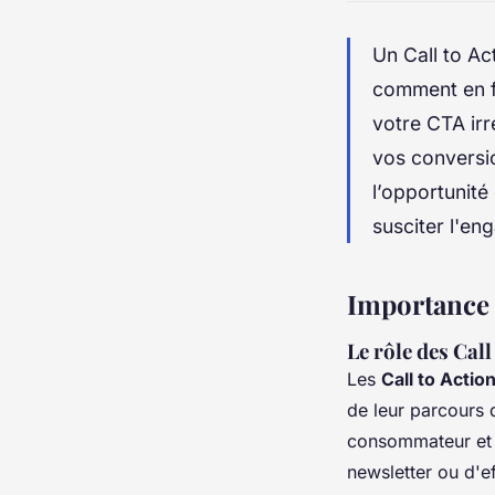
Un Call to Ac
comment en f
votre CTA irré
vos conversi
l’opportunité
susciter l'e
Importance 
Le rôle des Cal
Les
Call to Actio
de leur parcours d
consommateur et l
newsletter ou d'e