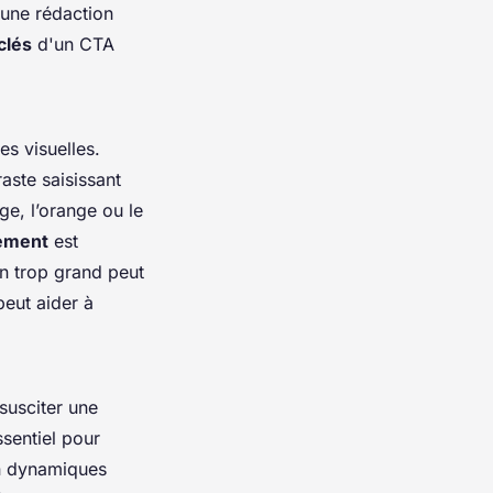
 une rédaction
clés
d'un CTA
s visuelles.
aste saisissant
uge, l’orange ou le
ement
est
un trop grand peut
peut aider à
susciter une
sentiel pour
on dynamiques