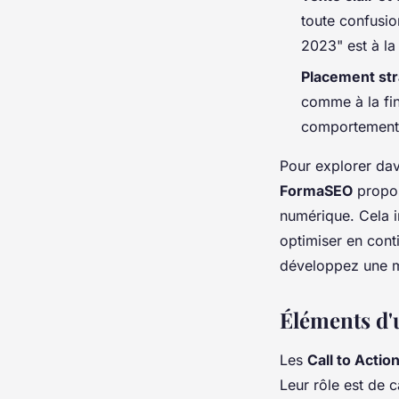
toute confusio
2023" est à la
Placement st
comme à la fin
comportement d
Pour explorer dav
FormaSEO
propos
numérique. Cela i
optimiser en cont
développez une m
Éléments d'
Les
Call to Actio
Leur rôle est de ca