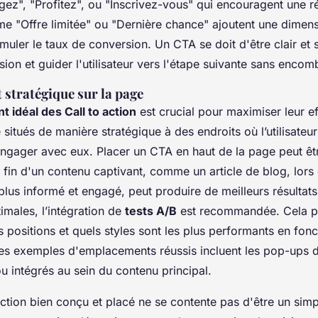
z", "Profitez", ou "Inscrivez-vous" qui encouragent une ré
 "Offre limitée" ou "Dernière chance" ajoutent une dimens
imuler le taux de conversion. Un CTA se doit d'être clair et 
sion et guider l'utilisateur vers l'étape suivante sans encom
stratégique sur la page
 idéal des Call to action
est crucial pour maximiser leur ef
situés de manière stratégique à des endroits où l’utilisateur 
engager avec eux. Placer un CTA en haut de la page peut êtr
a fin d'un contenu captivant, comme un article de blog, lors 
le plus informé et engagé, peut produire de meilleurs résultat
males, l’intégration de
tests A/B
est recommandée. Cela p
s positions et quels styles sont les plus performants en fonc
es exemples d'emplacements réussis incluent les pop-ups de
ou intégrés au sein du contenu principal.
 Action bien conçu et placé ne se contente pas d'être un sim