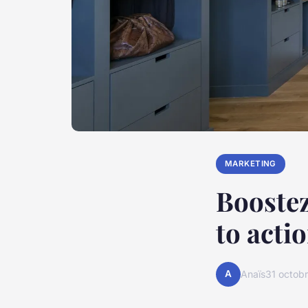
MARKETING
Boostez
to acti
A
Anaïs
31 octob