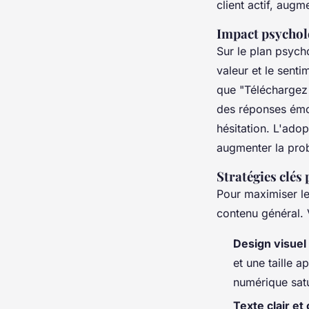
client actif, aug
Impact psycholo
Sur le plan psyc
valeur et le senti
que "Téléchargez 
des réponses émo
hésitation. L'adop
augmenter la prob
Stratégies clés 
Pour maximiser leu
contenu général. 
Design visuel
et une taille 
numérique sat
Texte clair et