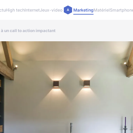
ctu
High tech
Internet
Jeux-video
Marketing
Matériel
Smartphon
 un call to action impactant