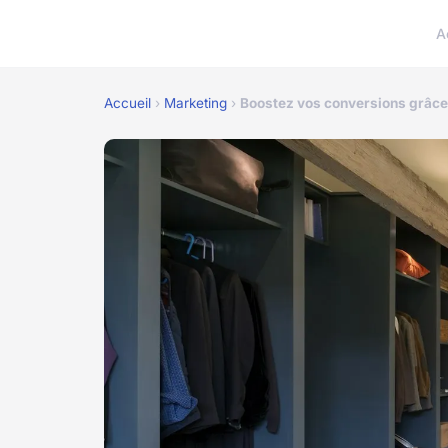
A
Accueil
›
Marketing
›
Boostez vos conversions grâce à