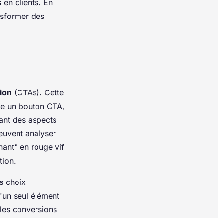
 en clients. En
nsformer des
tion
(CTAs). Cette
e un bouton CTA,
iant des aspects
peuvent analyser
nant" en rouge vif
tion.
es choix
'un seul élément
 les conversions