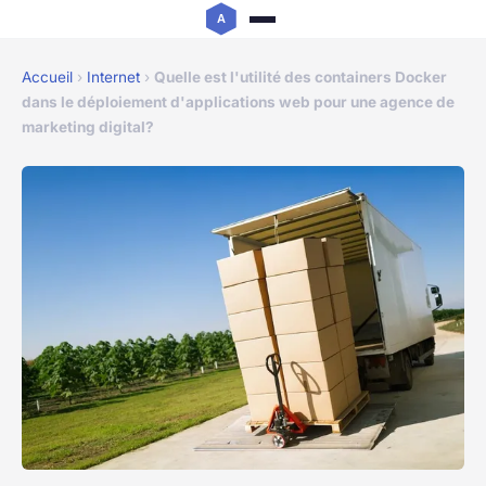
Accueil
›
Internet
›
Quelle est l'utilité des containers Docker
dans le déploiement d'applications web pour une agence de
marketing digital?